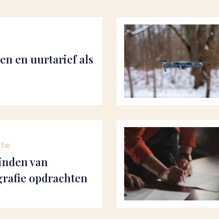
en en uurtarief als
atie
vinden van
grafie opdrachten