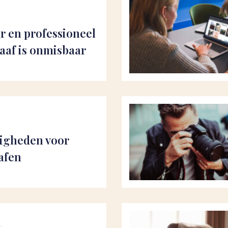
r en professioneel
raaf is onmisbaar
igheden voor
afen