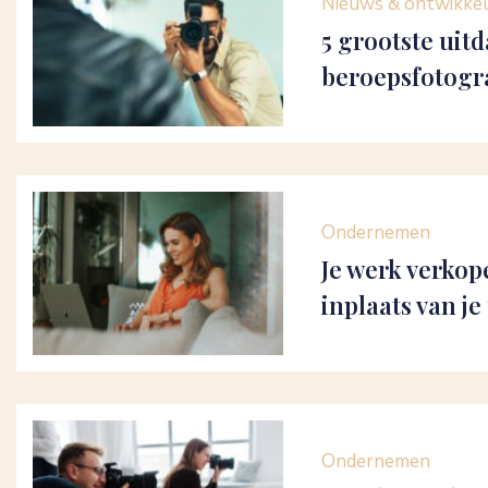
Nieuws & ontwikke
5 grootste uit
beroepsfotogr
Ondernemen
Je werk verkop
inplaats van je
Ondernemen