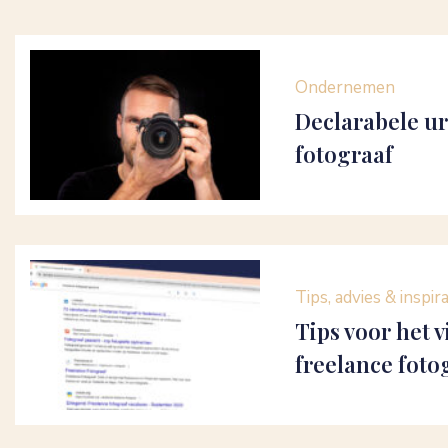
Ondernemen
Declarabele ur
fotograaf
Tips, advies & inspir
Tips voor het 
freelance foto