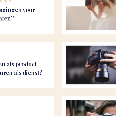
lingen
dagingen voor
afen?
en als product
 uren als dienst?