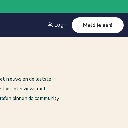
Login
Meld je aan!
het nieuws en de laatste
e tips, interviews met
ografen binnen de community