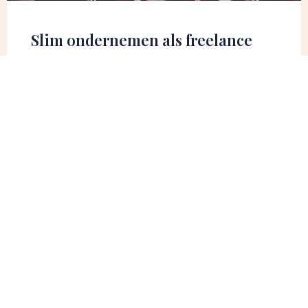
Slim ondernemen als freelance
fotograaf
Het zakelijke deel, het ondernemen is iets dat je
als fotograaf goed op orde wilt hebben maar waar
veel fotografen niet veel tijd mee bezig willen zijn.
Lees verder