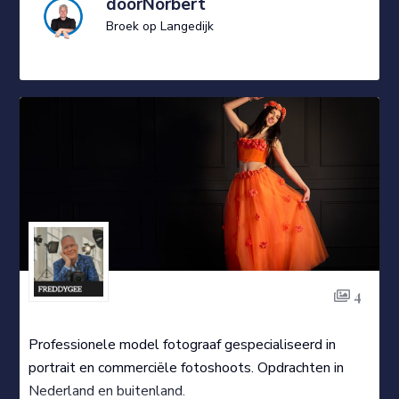
doorNorbert
Broek op Langedijk
4
Professionele model fotograaf gespecialiseerd in
portrait en commerciële fotoshoots. Opdrachten in
Nederland en buitenland.