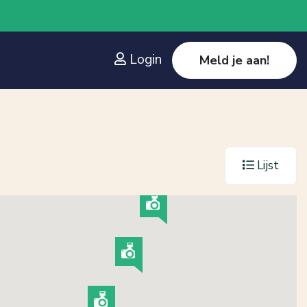
Login
Meld je aan!
Lijst