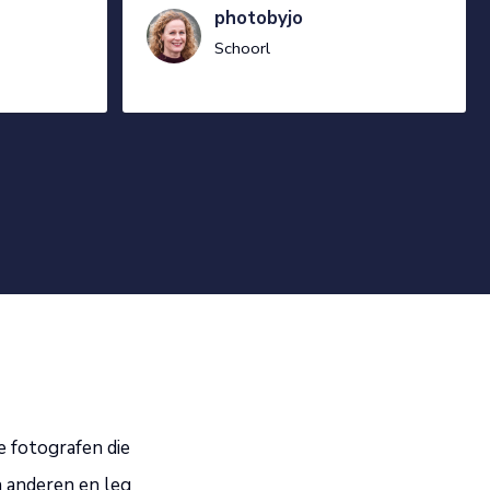
photobyjo
Schoorl
e fotografen die
n anderen en leg