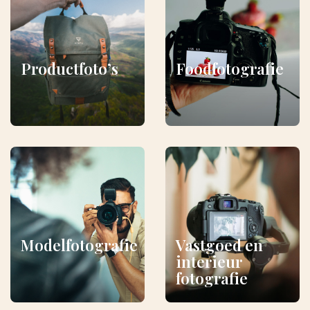
Productfoto’s
Foodfotografie
Modelfotografie
Vastgoed en
interieur
fotografie