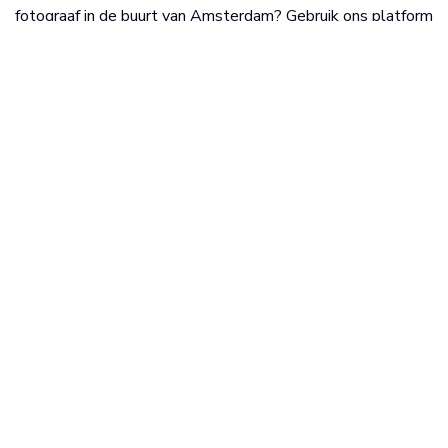
fotograaf in de buurt van Amsterdam? Gebruik ons platform
en vind eenvoudig een goede fotograaf die past bij jouw
wensen en beschikbaar is.
Fotograaf zoeken
Alle fotografen
Per regio
Mooiste fotolocaties
Fotostudio's
Registreren