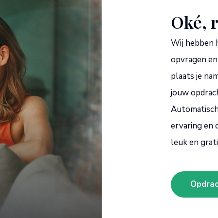
Oké, r
Wij hebben 
opvragen en
plaats je na
jouw opdracht
Automatisch
ervaring en 
leuk en grati
Opdrac