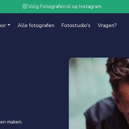
Volg Fotografen.nl op Instagram.
oor
Alle fotografen
Fotostudio's
Vragen?
ten maken,